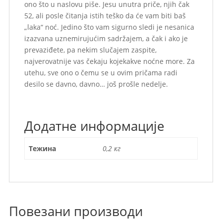
ono što u naslovu piše. Jesu unutra priče, njih čak
52, ali posle čitanja istih teško da će vam biti baš
„laka“ noć. Jedino što vam sigurno sledi je nesanica
izazvana uznemirujućim sadržajem, a čak i ako je
prevaziđete, pa nekim slučajem zaspite,
najverovatnije vas čekaju kojekakve noćne more. Za
utehu, sve ono o čemu se u ovim pričama radi
desilo se davno, davno… još prošle nedelje.
Додатне информације
Тежина
0,2 кг
Повезани производи