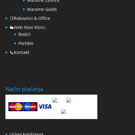
Marame Zvonce
Marame Galeb
📑Rokovnici & Office
🐇Neki Novi Klinci
Bodići
Portikle
📞Kontakt
Način plaćanja
Uslovi korišćenja