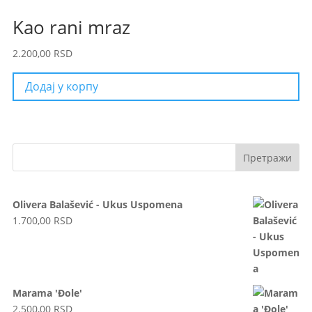
Kao rani mraz
2.200,00
RSD
Додај у корпу
Olivera Balašević - Ukus Uspomena
1.700,00
RSD
Marama 'Đole'
2.500,00
RSD