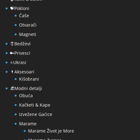
💝Pokloni
Čaše
Otvarači
Magneti
🧷Bedževi
🔑Privesci
⭐Ukrasi
🌂Aksesoari
Kišobrani
👒Modni detalji
Obuća
Kačketi & Kape
Izvežene Gaćice
Marame
Marame Život je More