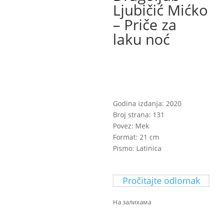
Ljubičić Mićko
– Priče za
laku noć
850,00
RSD
Godina izdanja: 2020
Broj strana: 131
Povez: Mek
Format: 21 cm
Pismo: Latinica
Pročitajte odlomak
На залихама