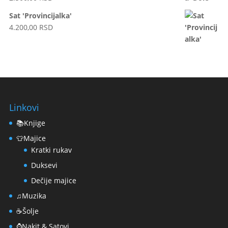
Sat 'Provincijalka'
4.200,00
RSD
Linkovi
📚Knjige
👕Majice
Kratki rukav
Duksevi
Dečije majice
♫Muzika
☕Šolje
⌚Nakit & Satovi