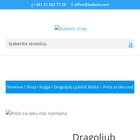
+381 21 382 77 29
office@balbelo.com
Izaberite stranicu
Почетна
/
Shop
/
Knjige
/ Dragoljub Ljubičić Mićko – Priče za laku noć
Dragoljub