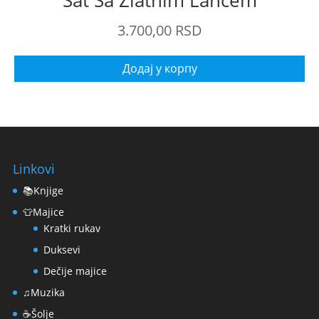
Sat Sa Zlatnim Lancem
3.700,00
RSD
Додај у корпу
Linkovi
📚Knjige
👕Majice
Kratki rukav
Duksevi
Dečije majice
♫Muzika
☕Šolje