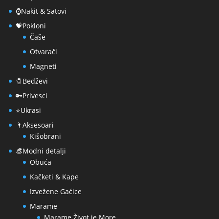
⌚Nakit & Satovi
💝Pokloni
Čaše
Otvarači
Magneti
🧷Bedževi
🔑Privesci
⭐Ukrasi
🌂Aksesoari
Kišobrani
👒Modni detalji
Obuća
Kačketi & Kape
Izvežene Gaćice
Marame
Marame Život je More