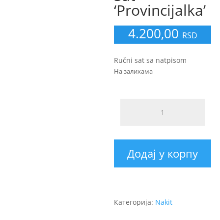
‘Provincijalka’
4.200,00
RSD
Ručni sat sa natpisom
На залихама
Додај у корпу
Категорија:
Nakit