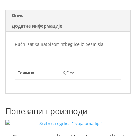
Опис
Додатне информације
Ručni sat sa natpisom ‘Izbeglice iz besmisla’
Тежина
0,5 кг
Повезани производи