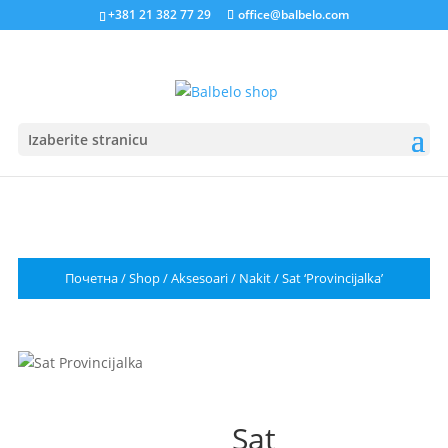
+381 21 382 77 29
office@balbelo.com
Izaberite stranicu
Почетна
/
Shop
/
Aksesoari
/
Nakit
/ Sat ‘Provincijalka’
Sat