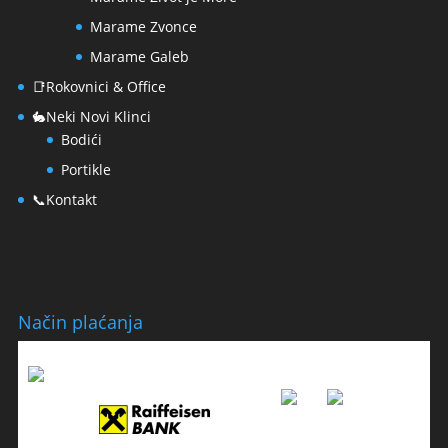
Marame Zvonce
Marame Galeb
📑Rokovnici & Office
🐇Neki Novi Klinci
Bodići
Portikle
📞Kontakt
Način plaćanja