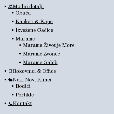
👒Modni detalji
Obuća
Kačketi & Kape
Izvežene Gaćice
Marame
Marame Život je More
Marame Zvonce
Marame Galeb
📑Rokovnici & Office
🐇Neki Novi Klinci
Bodići
Portikle
📞Kontakt