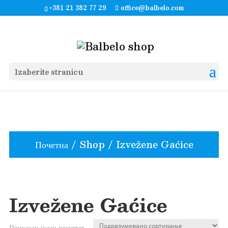
+381 21 382 77 29
office@balbelo.com
Izaberite stranicu
Почетна
/
Shop
/ Izvežene Gaćice
Izvežene Gaćice
Приказан један резултат