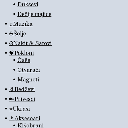
Duksevi
Dečije majice
♫Muzika
☕Šolje
⌚Nakit & Satovi
💝Pokloni
Čaše
Otvarači
Magneti
🧷Bedževi
🔑Privesci
⭐Ukrasi
🌂Aksesoari
Kišobrani