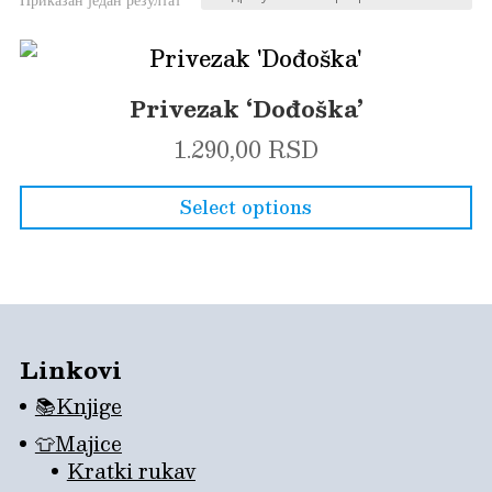
Privezak ‘Dođoška’
1.290,00
RSD
Select options
Linkovi
📚Knjige
👕Majice
Kratki rukav