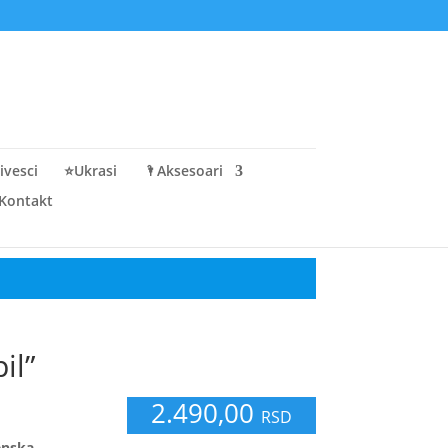
ivesci
⭐Ukrasi
🌂Aksesoari
Kontakt
il”
2.490,00
RSD
enska