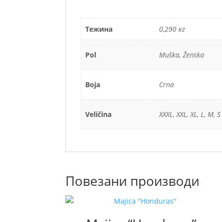
Тежина
0,290 кг
Pol
Muška, Ženska
Boja
Crna
Veličina
XXXL, XXL, XL, L, M, S
Повезани производи