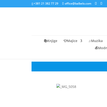
+381 21 382 77 29
office@balbelo.com
📚Knjige
👕Majice
♫Muzika
👒Modni