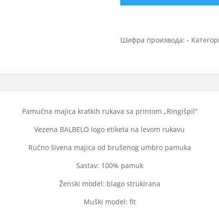
Шифра производа:
-
Категор
Pamučna majica kratkih rukava sa printom „Ringišpil“
Vezena BALBELO logo etiketa na levom rukavu
Ručno šivena majica od brušenog umbro pamuka
Sastav: 100% pamuk
Ženski model: blago strukirana
Muški model: fit