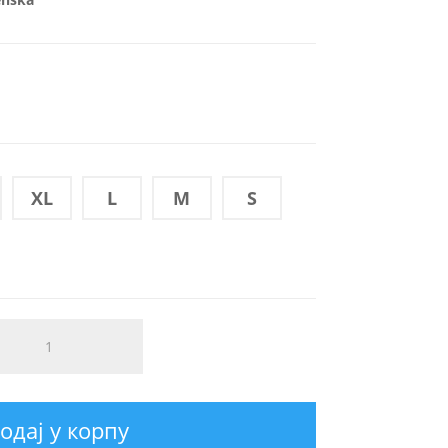
XL
L
M
S
одај у корпу