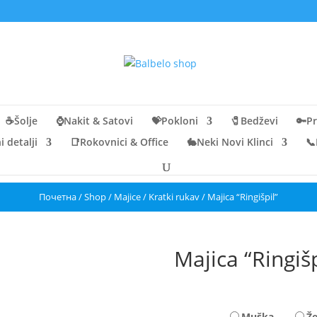
☕Šolje
⌚Nakit & Satovi
💝Pokloni
🧷Bedževi
🔑Pr
 detalji
📑Rokovnici & Office
🐇Neki Novi Klinci
📞
Почетна
/
Shop
/
Majice
/
Kratki rukav
/ Majica “Ringišpil”
Majica “Ringišp
Muška
Ž