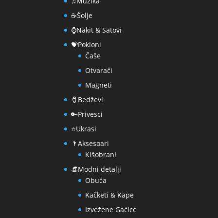
♫Muzika
☕Šolje
⌚Nakit & Satovi
💝Pokloni
Čaše
Otvarači
Magneti
🧷Bedževi
🔑Privesci
⭐Ukrasi
🌂Aksesoari
Kišobrani
👒Modni detalji
Obuća
Kačketi & Kape
Izvežene Gaćice