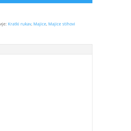
ије:
Kratki rukav
,
Majice
,
Majice stihovi