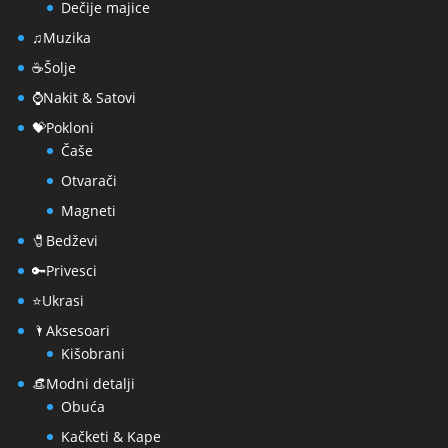
Dečije majice
♫Muzika
☕Šolje
⌚Nakit & Satovi
💝Pokloni
Čaše
Otvarači
Magneti
🧷Bedževi
🔑Privesci
⭐Ukrasi
🌂Aksesoari
Kišobrani
👒Modni detalji
Obuća
Kačketi & Kape