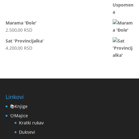
Marama 'Đole'
2.500,00
RSD
Sat 'Provincijalka'
4.200,00
RSD
Linkovi
📚Knjige
👕Majice
Kratki rukav
Duksevi