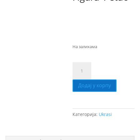
1.100,00
RS
D
На залихама
Додај у корпу
Категорија:
Ukrasi