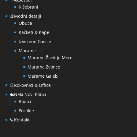
Kišobrani
👒Modni detalji
Obuća
Kačketi & Kape
Izvežene Gaćice
Marame
Marame Život je More
Marame Zvonce
Marame Galeb
📑Rokovnici & Office
🐇Neki Novi Klinci
Bodići
Portikle
📞Kontakt