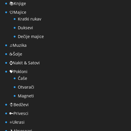
📚Knjige
👕Majice
Kratki rukav
Duksevi
Dečije majice
♫Muzika
☕Šolje
⌚Nakit & Satovi
💝Pokloni
Čaše
Otvarači
Magneti
🧷Bedževi
🔑Privesci
⭐Ukrasi
🌂Aksesoari