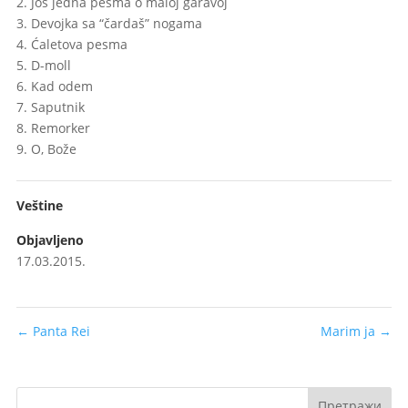
2. Još jedna pesma o maloj garavoj
3. Devojka sa “čardaš” nogama
4. Ćaletova pesma
5. D-moll
6. Kad odem
7. Saputnik
8. Remorker
9. O, Bože
Veštine
Objavljeno
17.03.2015.
←
Panta Rei
Marim ja
→