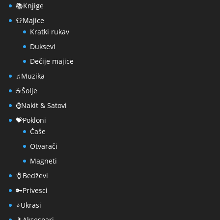
📚Knjige
👕Majice
Kratki rukav
Duksevi
Dečije majice
♫Muzika
☕Šolje
⌚Nakit & Satovi
💝Pokloni
Čaše
Otvarači
Magneti
🧷Bedževi
🔑Privesci
⭐Ukrasi
🌂Aksesoari