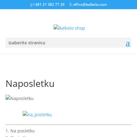
+381 21 382 77 29
office@balbelo.com
Izaberite stranicu
Naposletku
1. Na posletku