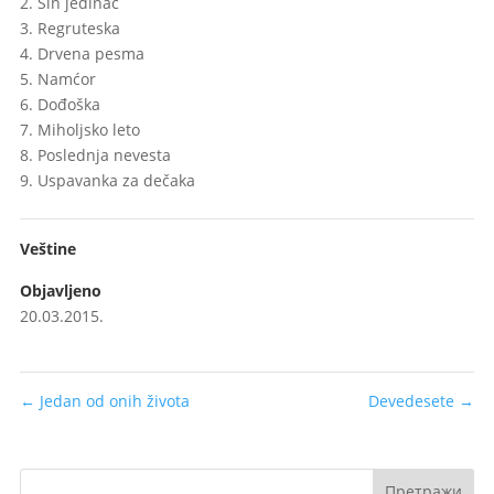
2. Sin jedinac
3. Regruteska
4. Drvena pesma
5. Namćor
6. Dođoška
7. Miholjsko leto
8. Poslednja nevesta
9. Uspavanka za dečaka
Veštine
Objavljeno
20.03.2015.
←
Jedan od onih života
Devedesete
→