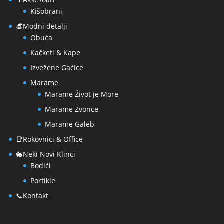
Kišobrani
👒Modni detalji
Obuća
Kačketi & Kape
Izvežene Gaćice
Marame
Marame Život je More
Marame Zvonce
Marame Galeb
📑Rokovnici & Office
🐇Neki Novi Klinci
Bodići
Portikle
📞Kontakt